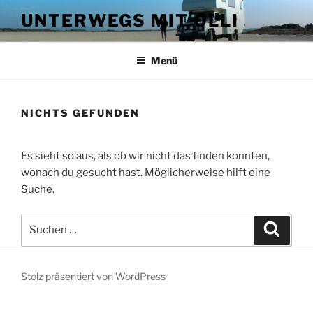
Zum
UNTERWEGS MIT OLLI
Inhalt
springen
Menü
NICHTS GEFUNDEN
Es sieht so aus, als ob wir nicht das finden konnten,
wonach du gesucht hast. Möglicherweise hilft eine
Suche.
Suche
Suche
nach:
Stolz präsentiert von WordPress