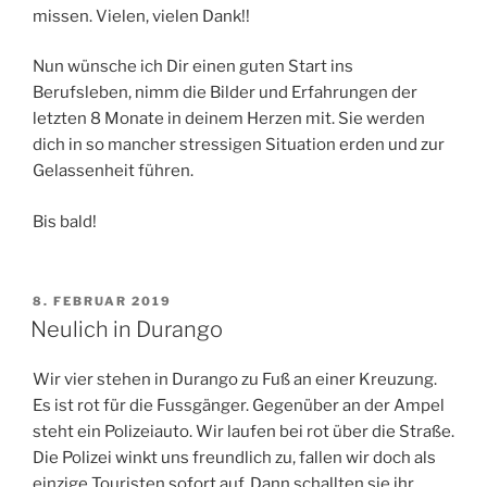
missen. Vielen, vielen Dank!!
Nun wünsche ich Dir einen guten Start ins
Berufsleben, nimm die Bilder und Erfahrungen der
letzten 8 Monate in deinem Herzen mit. Sie werden
dich in so mancher stressigen Situation erden und zur
Gelassenheit führen.
Bis bald!
VERÖFFENTLICHT
8. FEBRUAR 2019
AM
Neulich in Durango
Wir vier stehen in Durango zu Fuß an einer Kreuzung.
Es ist rot für die Fussgänger. Gegenüber an der Ampel
steht ein Polizeiauto. Wir laufen bei rot über die Straße.
Die Polizei winkt uns freundlich zu, fallen wir doch als
einzige Touristen sofort auf. Dann schallten sie ihr