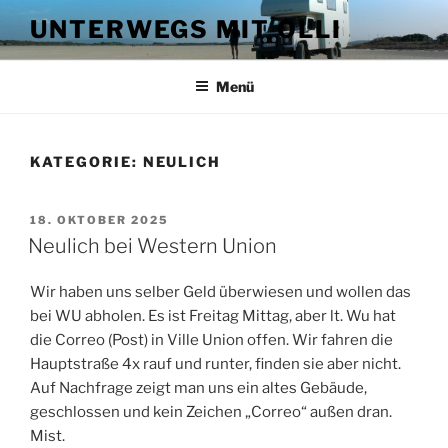
Zum
UNTERWEGS MIT OLLI
Inhalt
springen
Menü
KATEGORIE:
NEULICH
VERÖFFENTLICHT
18. OKTOBER 2025
AM
Neulich bei Western Union
Wir haben uns selber Geld überwiesen und wollen das
bei WU abholen. Es ist Freitag Mittag, aber lt. Wu hat
die Correo (Post) in Ville Union offen. Wir fahren die
Hauptstraße 4x rauf und runter, finden sie aber nicht.
Auf Nachfrage zeigt man uns ein altes Gebäude,
geschlossen und kein Zeichen „Correo“ außen dran.
Mist.