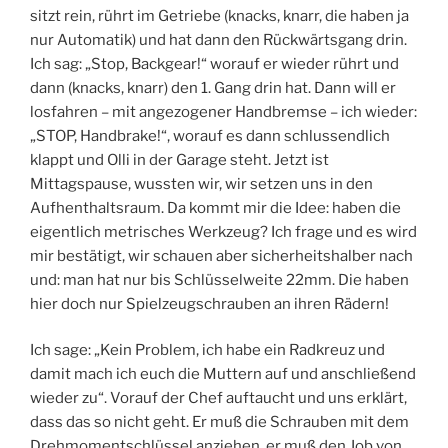
sitzt rein, rührt im Getriebe (knacks, knarr, die haben ja
nur Automatik) und hat dann den Rückwärtsgang drin.
Ich sag: „Stop, Backgear!“ worauf er wieder rührt und
dann (knacks, knarr) den 1. Gang drin hat. Dann will er
losfahren – mit angezogener Handbremse – ich wieder:
„STOP, Handbrake!“, worauf es dann schlussendlich
klappt und Olli in der Garage steht. Jetzt ist
Mittagspause, wussten wir, wir setzen uns in den
Aufhenthaltsraum. Da kommt mir die Idee: haben die
eigentlich metrisches Werkzeug? Ich frage und es wird
mir bestätigt, wir schauen aber sicherheitshalber nach
und: man hat nur bis Schlüsselweite 22mm. Die haben
hier doch nur Spielzeugschrauben an ihren Rädern!
Ich sage: „Kein Problem, ich habe ein Radkreuz und
damit mach ich euch die Muttern auf und anschließend
wieder zu“. Vorauf der Chef auftaucht und uns erklärt,
dass das so nicht geht. Er muß die Schrauben mit dem
Drehmomentschlüssel anziehen, er muß den Job von