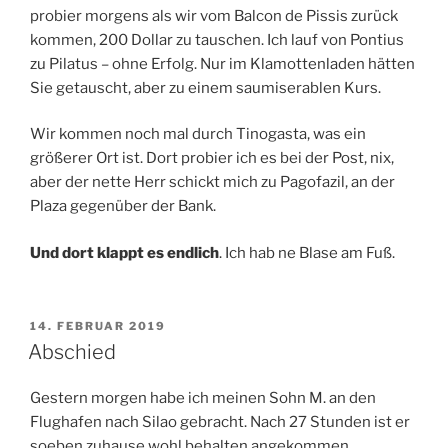
probier morgens als wir vom Balcon de Pissis zurück
kommen, 200 Dollar zu tauschen. Ich lauf von Pontius
zu Pilatus – ohne Erfolg. Nur im Klamottenladen hätten
Sie getauscht, aber zu einem saumiserablen Kurs.
Wir kommen noch mal durch Tinogasta, was ein
größerer Ort ist. Dort probier ich es bei der Post, nix,
aber der nette Herr schickt mich zu Pagofazil, an der
Plaza gegenüber der Bank.
Und dort klappt es endlich
. Ich hab ne Blase am Fuß.
VERÖFFENTLICHT
14. FEBRUAR 2019
AM
Abschied
Gestern morgen habe ich meinen Sohn M. an den
Flughafen nach Silao gebracht. Nach 27 Stunden ist er
soeben zuhause wohl behalten angekommen.