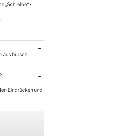
e „Schreibe“ /
.
Diese
...
Metabox
 aus burschl.
ein-/ausblenden.
Diese
2
...
Metabox
ein-/ausblenden.
nden Eindrücken und