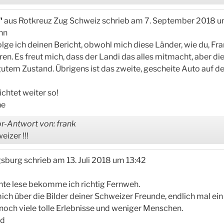
i"
aus
Rotkreuz Zug Schweiz
schrieb am
7. September 2018
u
hn
olge ich deinen Bericht, obwohl mich diese Länder, wie du, Fra
en. Es freut mich, dass der Landi das alles mitmacht, aber die
 gutem Zustand. Übrigens ist das zweite, gescheite Auto auf 
ichtet weiter so!
ne
r-Antwort von: frank
izer !!!
sburg
schrieb am
13. Juli 2018
um
13:42
chte lese bekomme ich richtig Fernweh.
ich über die Bilder deiner Schweizer Freunde, endlich mal ei
noch viele tolle Erlebnisse und weniger Menschen.
nd