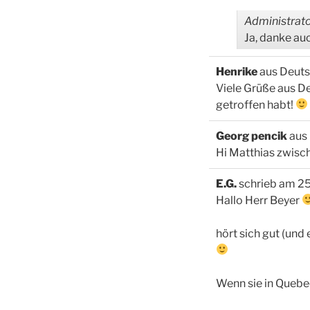
Administrato
Ja, danke auc
Henrike
aus
Deuts
Viele Grüße aus De
getroffen habt!
Georg pencik
aus
Hi Matthias zwisc
E.G.
schrieb am
25
Hallo Herr Beyer
hört sich gut (und 
Wenn sie in Quebec