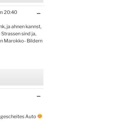
Diese
m
20:40
...
Metabox
ein-/ausblenden.
nk, ja ahnen kannst,
 Strassen sind ja,
den Marokko- Bildern
Diese
...
Metabox
ein-/ausblenden.
n gescheites Auto