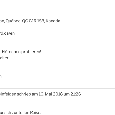
an, Québec, QC G1R 1S3, Kanada
rd.ca/en
el-Hörnchen probieren!
er!!!!!!
n!
infelden
schrieb am
16. Mai 2018
um
21:26
nsch zur tollen Reise.