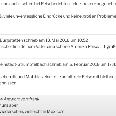
 und auch - selten bei Reiseberichten - eine lockere angenehm
ß, viele unvergessliche Eindrücke und keine großen Probleme
Burgstetten
schrieb am
13. Mai 2018
um
10:52
sche dir u deinem Vater eine schöne Amerika Reise. T T grüße
einstadt-Strümpfelbach
schrieb am
6. Februar 2018
um
17:4
chen dir und Matthias eine tolle unfallfreie Reise mit bleibe
lebnissen
r-Antwort von: frank
 uns aber.
Wiedersehen, vielleicht in Mexico?