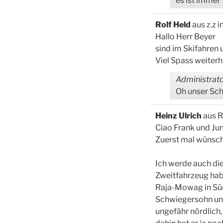
es ist immer
Rolf Held
aus
z.z 
Hallo Herr Beyer
sind im Skifahren 
Viel Spass weiterh
Administrato
Oh unser Scho
Heinz Ulrich
aus
R
Ciao Frank und Jun
Zuerst mal wünsche 
Ich werde auch di
Zweitfahrzeug habe
Raja-Mowag in Süd
Schwiegersohn unte
ungefähr nördlich, 