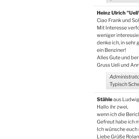
Heinz Ulrich "Uel
Ciao Frank und So
Mit Interesse verf
weniger interessier
denke ich, in sehr
ein Benziner!
Alles Gute und ber
Gruss Ueli und An
Administrato
Typisch Schwe
Stähle
aus
Ludwig
Hallo ihr zwei,
wenn ich die Beri
Gefreut habe ich m
Ich wünsche euch 
Liebe Grüße Rola