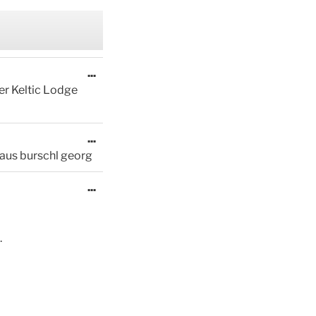
Diese
...
Metabox
er Keltic Lodge
ein-/ausblenden.
Diese
...
Metabox
aus burschl georg
ein-/ausblenden.
Diese
...
Metabox
ein-/ausblenden.
.