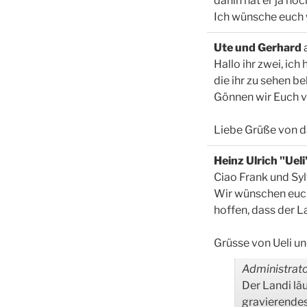
dahin hat er ja noc
Ich wünsche euch 
Ute und Gerhard
Hallo ihr zwei, ic
die ihr zu sehen 
Gönnen wir Euch vo
Liebe Grüße von d
Heinz Ulrich "Uel
Ciao Frank und Syl
Wir wünschen euch
hoffen, dass der 
Grüsse von Ueli u
Administrato
Der Landi läu
gravierendes.