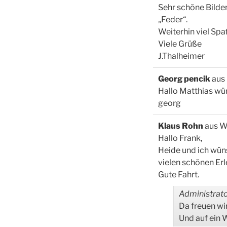
Sehr schöne Bilder
„Feder“.
Weiterhin viel Spa
Viele Grüße
J.Thalheimer
Georg pencik
aus
Hallo Matthias wün
georg
Klaus Rohn
aus
W
Hallo Frank,
Heide und ich wüns
vielen schönen Er
Gute Fahrt.
Administrato
Da freuen wir
Und auf ein 