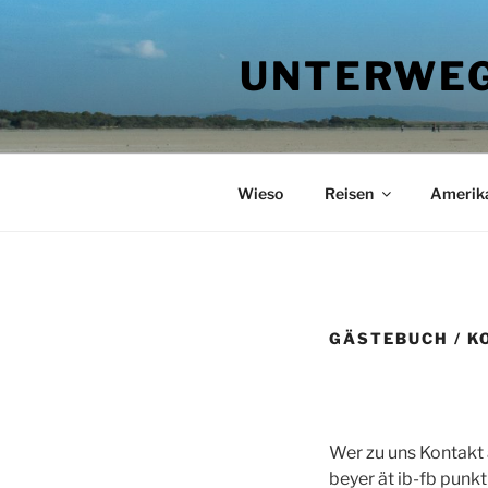
Zum
Inhalt
UNTERWEG
springen
Wieso
Reisen
Amerik
GÄSTEBUCH / K
Wer zu uns Kontakt 
beyer ät ib-fb punk