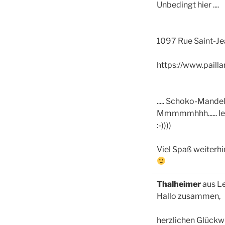
Unbedingt hier ....
1097 Rue Saint-Je
https://www.pailla
..... Schoko-Mand
Mmmmmhhh...... leck
:-))))
Viel Spaß weiterhi
Thalheimer
aus
Le
Hallo zusammen,
herzlichen Glückwu