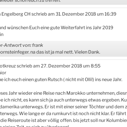
 wieder schön euch zu treffen.
in Engelberg CH
schrieb am
31. Dezember 2018
um
16:39
und wünschen Euch eine gute Weiterfahrt ins Jahr 2019
in
r-Antwort von: frank
rnsteinfeger. na das ist ja mal nett. Vielen Dank.
otkreuz
schrieb am
27. Dezember 2018
um
8:55
ior
ich euch einen guten Rutsch ( nicht mit Olli!) ins neue Jahr.
eses Jahr wieder eine Reise nach Marokko unternehmen, diesm
 ich nicht, es kann sich ja auch unterwegs etwas ergeben. Kur
amerika unterwegs. Er ist mit einer seiner Töchter und dem 
rwegs. Wie lange er da rumkurvt ist noch nicht klar. Er fähr
die Reiseroute ist aber völlig offen. bis jetzt soll nur Kolumbie