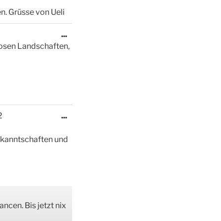
. Grüsse von Ueli
Diese
...
Metabox
diosen Landschaften,
ein-/ausblenden.
Diese
2
...
Metabox
ein-/ausblenden.
ekanntschaften und
ancen. Bis jetzt nix