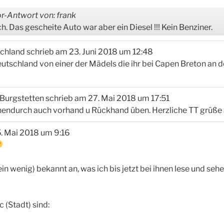
r-Antwort von: frank
h. Das gescheite Auto war aber ein Diesel !!! Kein Benziner.
chland
schrieb am
23. Juni 2018
um
12:48
utschland von einer der Mädels die ihr bei Capen Breton an d
Burgstetten
schrieb am
27. Mai 2018
um
17:51
hendurch auch vorhand u Rückhand üben. Herzliche TT grüße 
. Mai 2018
um
9:16
ein wenig) bekannt an, was ich bis jetzt bei ihnen lese und sehe
 (Stadt) sind: