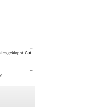
Diese
...
Metabox
alles geklappt. Gut
ein-/ausblenden.
Diese
...
Metabox
y.
ein-/ausblenden.