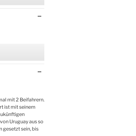
Diese
...
Metabox
ein-/ausblenden.
Diese
...
Metabox
ein-/ausblenden.
al mit 2 Beifahrern.
t ist mit seinem
zukünftigen
t von Uruguay aus so
n gesetzt sein, bis