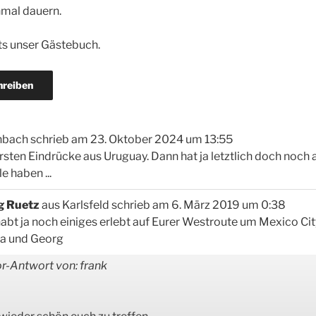
mal dauern.
bts unser Gästebuch.
nbach
schrieb am
23. Oktober 2024
um
13:55
ersten Eindrücke aus Uruguay. Dann hat ja letztlich doch noch 
e haben ...
g Ruetz
aus
Karlsfeld
schrieb am
6. März 2019
um
0:38
 habt ja noch einiges erlebt auf Eurer Westroute um Mexico Cit
ka und Georg
r-Antwort von: frank