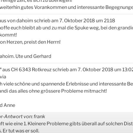
h einige Zeit, es sich zu überlegen!
weiterhin gutes Vorankommen und interessante Begegnungen
aus
von dahoim
schrieb am
7. Oktober 2018
um
21:18
h hoffe euch bleibt ab und zu mal die Spuke weg, bei den gran
bekommt!
n Herzen, preist den Herrn!
ahoim. Ute und Gerhard
i"
aus
CH 6343 Rotkreuz
schrieb am
7. Oktober 2018
um
13:0
via
 viele schöne und spannende Erlebnisse und interessante B
Landi das alles ohne grössere Probleme mitmacht!
nd Anne
r-Antwort von: frank
ft wie eine 1. Kleinere Probleme gibts überall auf solchen Dist
 Er tut was er soll.