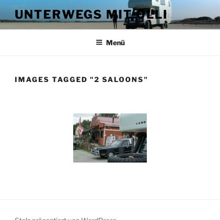
Zum
UNTERWEGS MIT OLLI
Inhalt
springen
Menü
IMAGES TAGGED "2 SALOONS"