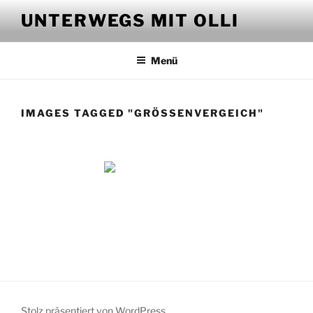
Zum
UNTERWEGS MIT OLLI
Inhalt
springen
Menü
IMAGES TAGGED "GRÖSSENVERGEICH"
Stolz präsentiert von WordPress