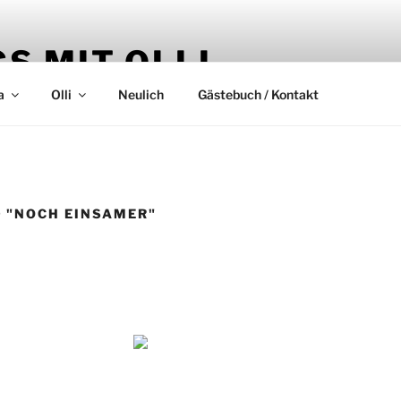
S MIT OLLI
a
Olli
Neulich
Gästebuch / Kontakt
 "NOCH EINSAMER"