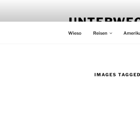
Zum
Inhalt
UNTERWEG
springen
Wieso
Reisen
Amerik
IMAGES TAGGED