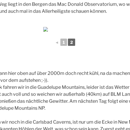
eg liegt in den Bergen das Mac Donald Observatorium, wo wi
d auch mal in das Allerheiligste schauen können.
◄
1
2
 dann hier oben auf über 2000m doch recht kühl, na da mache
vor dem aufstehen ;-)).
fahren wir in die Guadelupe Mountains, leider ist das Wetter 
 auch voll und so weichen wir außerhalb (40km) auf BLM Land 
genießen das nächtliche Gewitter. Am nächsten Tag folgt ein
elupe Mountains NP.
wir noch in die Carlsbad Caverns, ist nur um die Ecke in New 
kannten Höhlen der Welt, was schon sein kann. Zuerst geht es