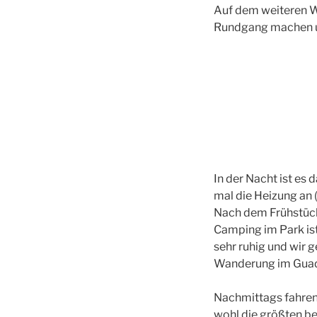
Auf dem weiteren W
Rundgang machen un
In der Nacht ist es
mal die Heizung an (
Nach dem Frühstück 
Camping im Park ist
sehr ruhig und wir 
Wanderung im Guad
Nachmittags fahren 
wohl die größten be