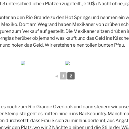
3 unterschiedlichen Plätzen zugeteilt, je 10$ / Nacht ohne je
unter an den Rio Grande zu den Hot Springs und nehmen ein 
uf Mexiko. Dort am Wegrand haben Mexikaner von drüben sc
guren zum Verkauf auf gestellt. Die Mexikaner sitzen drüben 
rnglas herüber ob jemand was kauft und das Geld ins Käsche
und holen das Geld. Wir erstehen einen tollen bunten Pfau.
◄
1
2
es noch zum Rio Grande Overlook und dann steuern wir unsere
ler Steinpiste geht es mitten hinein ins Backcountry. Manchma
n durchsetzt, dass Frau S sich zu mir hinüberlehnt, aus Angst 
n wir den Platz, wo wir 2 Nächte bleiben und die Stille der Wü