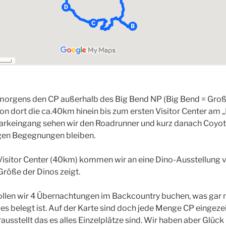
 morgens den CP außerhalb des Big Bend NP (Big Bend = Groß
on dort die ca.40km hinein bis zum ersten Visitor Center am 
arkeingang sehen wir den Roadrunner und kurz danach Coyote 
igen Begegnungen bleiben.
sitor Center (40km) kommen wir an eine Dino-Ausstellung vo
röße der Dinos zeigt.
ollen wir 4 Übernachtungen im Backcountry buchen, was gar ni
lles belegt ist. Auf der Karte sind doch jede Menge CP eingez
rausstellt das es alles Einzelplätze sind. Wir haben aber Gl