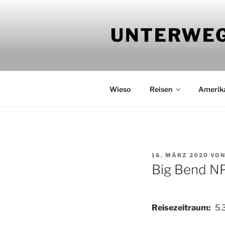
Zum
Inhalt
UNTERWEG
springen
Wieso
Reisen
Amerik
VERÖFFENTLICHT
16. MÄRZ 2020
VO
AM
Big Bend NP
Reisezeitraum:
5.3