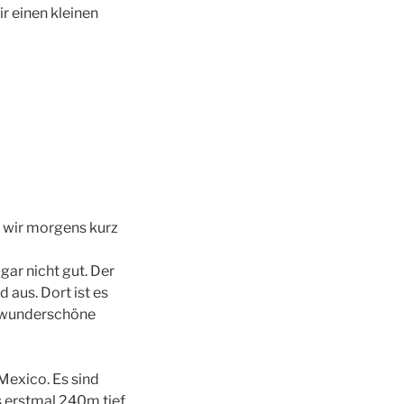
r einen kleinen
n wir morgens kurz
gar nicht gut. Der
aus. Dort ist es
e wunderschöne
Mexico. Es sind
 erstmal 240m tief,