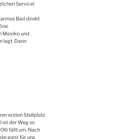
glichen Service!
warmes Bad direkt
höne
in Mexiko und
n legt. Dann
n ersten Stellplatz
l ist der Weg so
Olli fällt um. Nach
ste ganz für uns