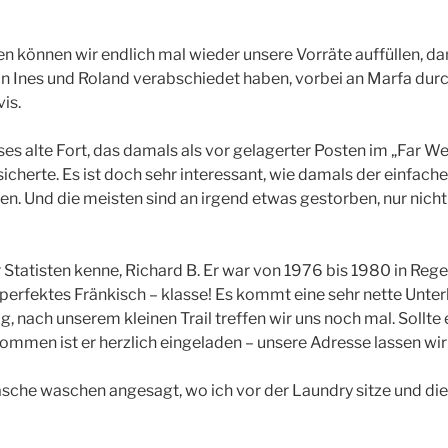
können wir endlich mal wieder unsere Vorräte auffüllen, dan
n Ines und Roland verabschiedet haben, vorbei an Marfa dur
is.
ses alte Fort, das damals als vor gelagerter Posten im „Far We
icherte. Es ist doch sehr interessant, wie damals der einfach
ben. Und die meisten sind an irgend etwas gestorben, nur nich
r Statisten kenne, Richard B. Er war von 1976 bis 1980 in Rege
 perfektes Fränkisch – klasse! Es kommt eine sehr nette Unte
, nach unserem kleinen Trail treffen wir uns noch mal. Sollte
mmen ist er herzlich eingeladen – unsere Adresse lassen wir
sche waschen angesagt, wo ich vor der Laundry sitze und die