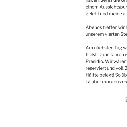
haben. Sei es die Gr
einem Aussichtspunk
gelebt und meine ga
Abends treffen wir 
unserem vierten St
Am nächsten Tag wa
fließt. Dann fahren
Presidio. Wir wären
reserviert und voll
Hälfte belegt! So ü
ist aber morgens re