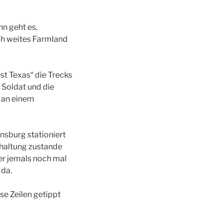
n geht es,
ch weites Farmland
st Texas“ die Trecks
e Soldat und die
t an einem
nsburg stationiert
rhaltung zustande
 er jemals noch mal
 da.
se Zeilen getippt