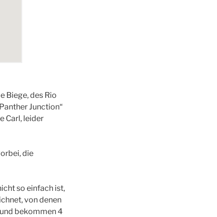
e Biege, des Rio
„Panther Junction“
Carl, leider
rbei, die
cht so einfach ist,
eichnet, von denen
ück und bekommen 4