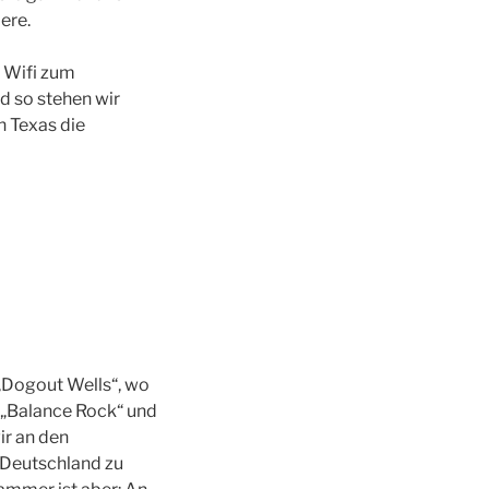
ere.
 Wifi zum
nd so stehen wir
in Texas die
„Dogout Wells“, wo
 „Balance Rock“ und
ir an den
 Deutschland zu