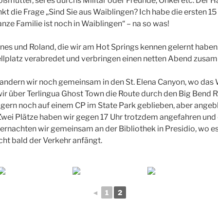
oßmutter, sei es durchs Militär oder Freunde, Onkel etc. Der 
t die Frage „Sind Sie aus Waiblingen? Ich habe die ersten 15
nze Familie ist noch in Waiblingen“ – na so was!
Ines und Roland, die wir am Hot Springs kennen gelernt haben
ellplatz verabredet und verbringen einen netten Abend zusa
ndern wir noch gemeinsam in den St. Elena Canyon, wo das
 wir über Terlingua Ghost Town die Route durch den Big Bend 
 gern noch auf einem CP im State Park geblieben, aber angebli
. Zwei Plätze haben wir gegen 17 Uhr trotzdem angefahren und 
bernachten wir gemeinsam an der Bibliothek in Presidio, wo es
cht bald der Verkehr anfängt.
◄
1
2