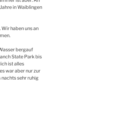
Hammer ist aber: An
 Jahre in Waiblingen
. Wir haben uns an
mmen.
 Wasser bergauf
Ranch State Park bis
ch ist alles
es war aber nur zur
 nachts sehr ruhig