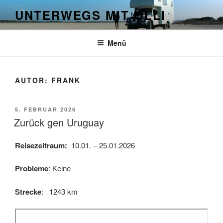
Zum
UNTERWEGS MIT OLLI
Inhalt
springen
Menü
AUTOR:
FRANK
VERÖFFENTLICHT
5. FEBRUAR 2026
AM
Zurück gen Uruguay
Reisezeitraum:
10.01. – 25.01.2026
Probleme
: Keine
Strecke
: 1243 km