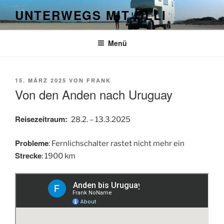
Zum
UNTERWEGS MIT OLLI
Inhalt
springen
Menü
VERÖFFENTLICHT
15. MÄRZ 2025
VON
FRANK
AM
Von den Anden nach Uruguay
Reisezeitraum:
28.2. – 13.3.2025
Probleme
: Fernlichschalter rastet nicht mehr ein
Strecke
: 1900 km