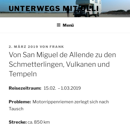
Zum
UNTERWEGS MIT OLLI
Inhalt
springen
Menü
VERÖFFENTLICHT
2. MÄRZ 2019
VON
FRANK
AM
Von San Miguel de Allende zu den
Schmetterlingen, Vulkanen und
Tempeln
Reisezeitraum:
15.02. – 1.03.2019
Probleme:
Motorrippenriemen zerlegt sich nach
Tausch
Strecke:
ca. 850 km