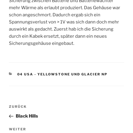
Sicherung zwischen Batterie und Batteriewächter
mehr Wärme als erlaubt produziert. Das Gehäuse war
schon angeschmort. Dadurch ergab sich ein
Spannungsverlust von > 1V was sich dann doch mehr
auswirkt als gedacht. Zuerst hab ich die Sicherung
durch ein Kabek ersetzt, später dann ein neues
Sicherungsgehäuse eingebaut.
KATEGORIEN
04 USA - YELLOWSTONE UND GLACIER NP
Beitragsnavigation
Vorheriger
ZURÜCK
Beitrag
Black Hills
Nächster
WEITER