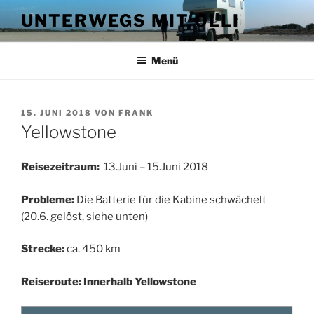
Zum
UNTERWEGS MIT OLLI
Inhalt
springen
Menü
VERÖFFENTLICHT
15. JUNI 2018
VON
FRANK
AM
Yellowstone
Reisezeitraum:
13.Juni – 15.Juni 2018
Probleme:
Die Batterie für die Kabine schwächelt
(20.6. gelöst, siehe unten)
Strecke:
ca. 450 km
Reiseroute: Innerhalb Yellowstone