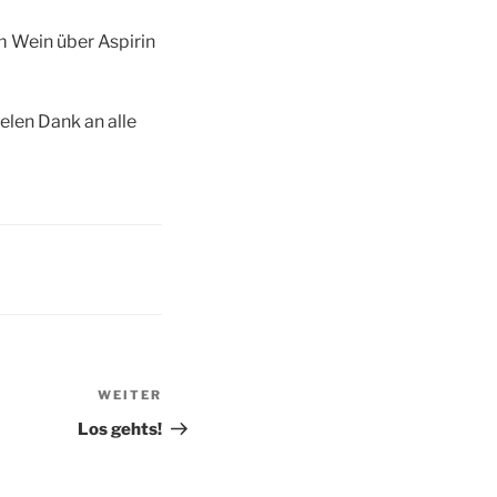
m Wein über Aspirin
elen Dank an alle
WEITER
Nächster
Beitrag
Los gehts!