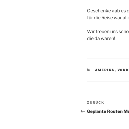
Geschenke gab es da
für die Reise war al
Wir freuen uns scho
die da waren!
KATEGORIEN
AMERIKA
,
VORB
Beitragsnav
Vorheriger
ZURÜCK
Beitrag
Geplante Routen M