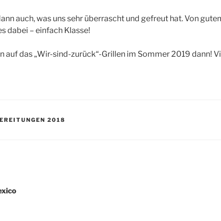
nn auch, was uns sehr überrascht und gefreut hat. Von gute
les dabei – einfach Klasse!
n auf das „Wir-sind-zurück“-Grillen im Sommer 2019 dann! Vi
EREITUNGEN 2018
igation
exico