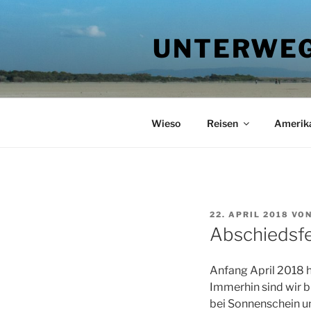
Zum
Inhalt
UNTERWEG
springen
Wieso
Reisen
Amerik
VERÖFFENTLICHT
22. APRIL 2018
VO
AM
Abschiedsfe
Anfang April 2018 h
Immerhin sind wir b
bei Sonnenschein u